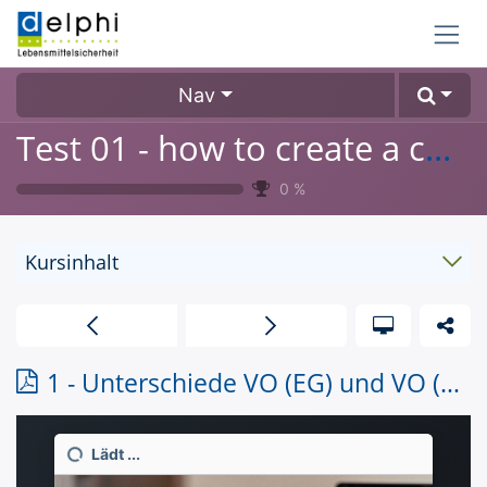
Zum Inhalt springen
Nav
Test 01 - how to create a course
0
%
Kursinhalt
1 - Unterschiede VO (EG) und VO (EU)